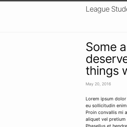
League Stude
Some ar
deserve 
things w
May 20, 2016
Lorem ipsum dolor 
eu sollicitudin enim
Proin convallis mi 
aliquet vel pretium
Phasellus et hendre