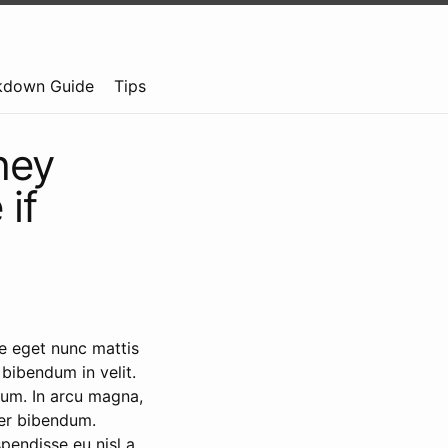
kdown Guide
Tips
hey
 if
e eget nunc mattis
, bibendum in velit.
rum. In arcu magna,
rper bibendum.
pendisse eu nisl a