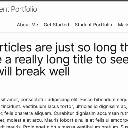
nt Portfolio
About Me
Get Started
Student Portfolio
Mar
ticles are just so long t
a really long title to see
ill break well
sit amet, consectetur adipiscing elit. Fusce bibendum nequ
 tincidunt. Vestibulum lacus tortor, ultricies id dignissim ac
ac felis pharetra aliquam. Curabitur dignissim accumsan rut
 et, molestie et arcu. Mauris lobortis nulla et felis ullamco
rit mauris. Proin eget nibh a massa vestibulum pretium. Sus